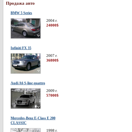
Продажа авто
BMW 5 Series
2004 г.
24000$
Infiniti FX 35
2007 г.
36800$
Audi A6 S-line quattro
2009 г.
57000$
Mercedes-Benz E-Class E 200
CLASSIC
1998 г.