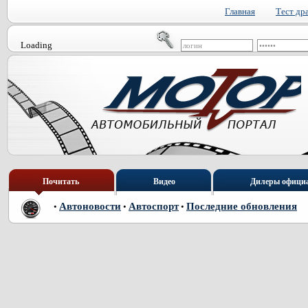
Главная
Тест др
Loading
Почитать
Видео
Дилеры офици
Автоновости
Автоспорт
Последние обновления
•
•
•