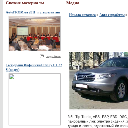
Свежие материалы
Медиа
AutoPROM.ua 2011: путь развития
»
» 
Начало каталога
Авто с пробегом
подробнее
Тест-драйв Инфинити/Infinity FX 37
S (видео)
3.5i, Tip-Tronic, ABS, ESР, EBD, DS
панорамный люк, электро сидения, з
дождя и света, адаптивный би-ксено