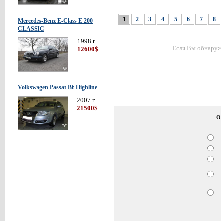
1
2
3
4
5
6
7
8
Mercedes-Benz E-Class E 200
CLASSIC
1998 г.
Если Вы обнаружи
12600$
Volkswagen Passat В6 Highline
2007 г.
21500$
О