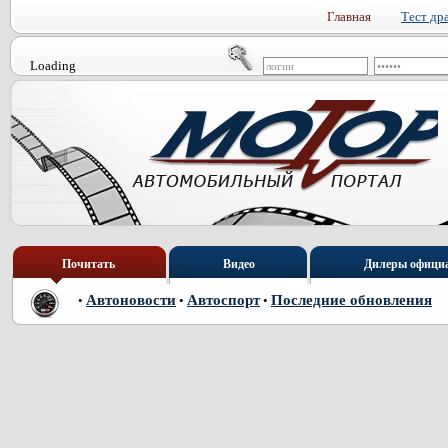
Главная
Тест др
Loading
Почитать
Видео
Дилеры офици
Автоновости
Автоспорт
Последние обновления
•
•
•