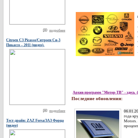
подробнее
Citroen C3 Picasso/Ситроен Си-3
Пикассо – 2011 (видео).
Архив программ "Мотор-ТВ" - здесь
Последние обновления:
подробнее
06.01.2
года кр
Тест-драйв: ZAZ Forsa/ЗАЗ Форца
Motors.
(видео)
процент