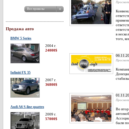
Просмот
Конвенц
ответст
примени
ответст
Продажа авто
ответст
в неско
BMW 5 Series
того, к
2004 г.
24000$
06.11.2
Просмот
Компани
Infiniti FX 35
Донецке
стабиль
2007 г.
36800$
01.11.2
Просмот
Audi A6 S-line quattro
Во втор
автомоб
2009 г.
Ассоциа
57000$
были по