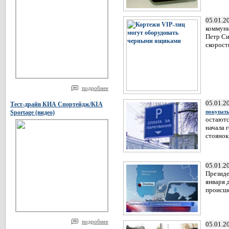
05.01.2
коммуни
Петр Си
скорост
подробнее
05.01.2
Тест-драйв КИА Спортейдж/KIA
покупат
Sportage (видео)
остаютс
начала 
стоянок.
05.01.2
Президе
января 
происше
подробнее
05.01.2